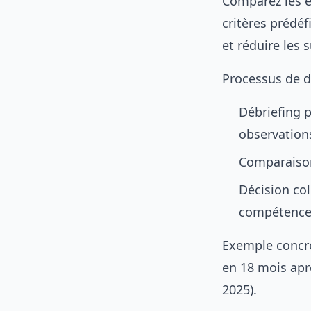
Comparez les é
critères prédéf
et réduire les s
Processus de d
Débriefing p
observation
Comparaison 
Décision col
compétences
Exemple concre
en 18 mois apr
2025).