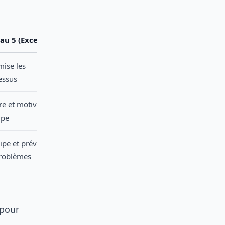
au 5 (Excellent)
mise les
essus
re et motive
ipe
ipe et prévient
problèmes
 pour