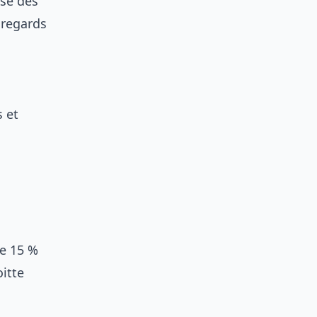
se des
 regards
s et
de 15 %
itte