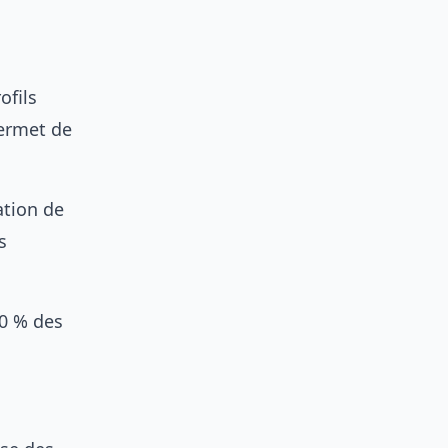
ofils
permet de
ation de
s
60 % des