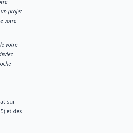
otre
un projet
é votre
e votre
deviez
roche
at sur
 5) et des