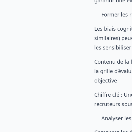
garantir une é
Former les 
Les biais cogni
similaires) peu
les sensibiliser
Contenu de la f
la grille d’éva
objective
Chiffre clé : U
recruteurs sous
Analyser les