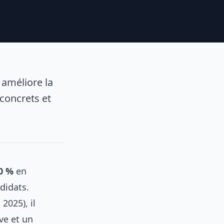
 améliore la
concrets et
0 %
en
ndidats.
2025), il
ve et un