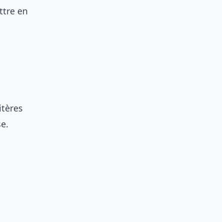
ttre en
itères
se.