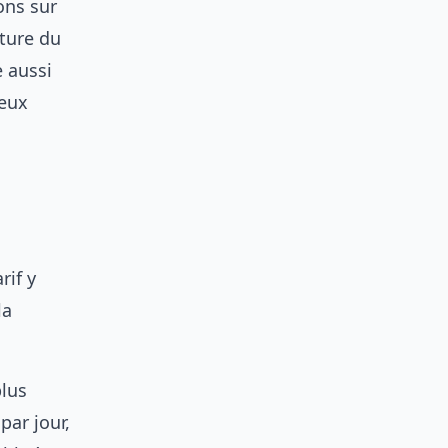
ons sur
cture du
e aussi
deux
rif y
la
plus
par jour,