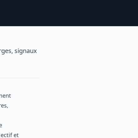
arges, signaux
.
ément
res,
e
ectif et