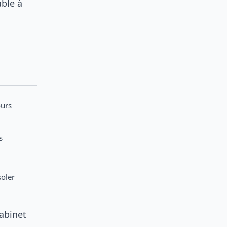
able à
ours
s
soler
abinet