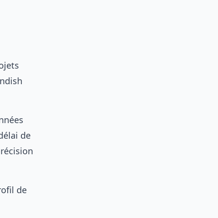
ojets
andish
onnées
délai de
récision
ofil de