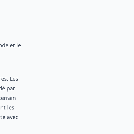
ode et le
res. Les
dé par
terrain
nt les
ste avec