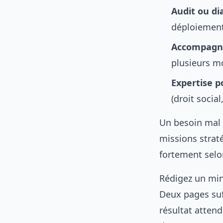
Audit ou di
déploiemen
Accompag
plusieurs m
Expertise p
(droit social
Un besoin mal q
missions strat
fortement selon
Rédigez un min
Deux pages suff
résultat attend