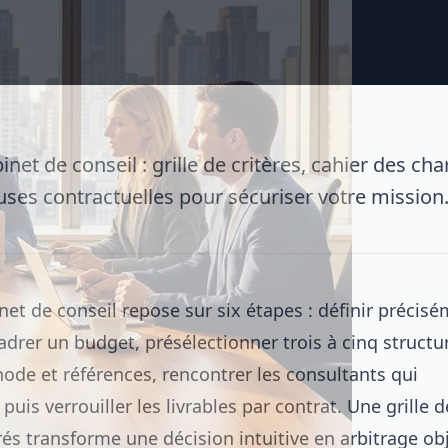
inet de conseil : grille de critères, cahier des ch
auses contractuelles pour sécuriser votre mission
net de conseil repose sur six étapes : définir précis
adrer un budget, présélectionner trois à cinq structu
de et références, rencontrer les consultants qui
puis verrouiller les livrables par contrat. Une grille d
és transforme une décision intuitive en arbitrage obj