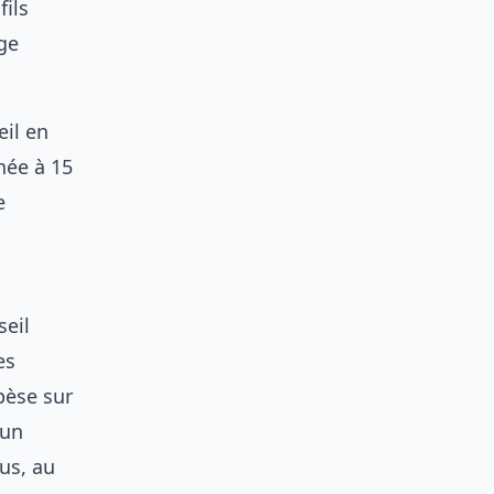
ils
ge
eil en
née à 15
e
seil
es
 pèse sur
 un
us, au