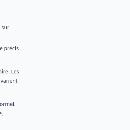
 sur
e précis
ire. Les
varient
formel.
e,